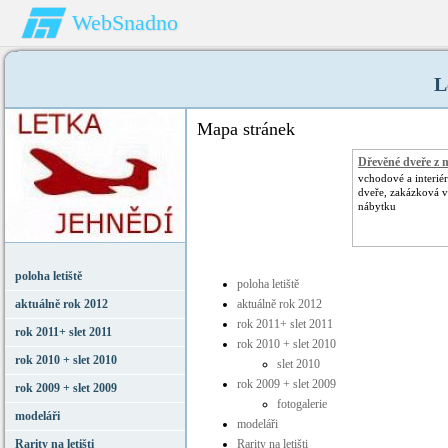
WebSnadno
L
Mapa stránek
Dřevěné dveře z 
vchodové a interié
dveře, zakázková 
nábytku
poloha letiště
poloha letiště
aktuálně rok 2012
aktuálně rok 2012
rok 2011+ slet 2011
rok 2011+ slet 2011
rok 2010 + slet 2010
rok 2010 + slet 2010
slet 2010
rok 2009 + slet 2009
rok 2009 + slet 2009
fotogalerie
modeláři
modeláři
Rarity na letišti
Rarity na letišti