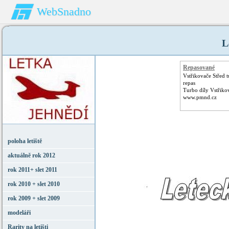
WebSnadno
L
Repasované
Turbodmychadlo
Vstřikovače Střed t
repas
Turbo díly Vstřiko
www.pmnd.cz
poloha letiště
aktuálně rok 2012
rok 2011+ slet 2011
rok 2010 + slet 2010
rok 2009 + slet 2009
modeláři
Rarity na letišti