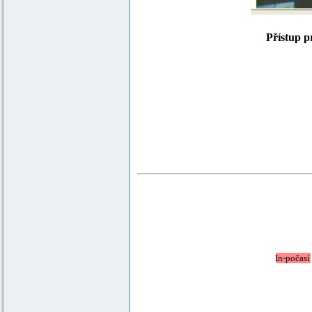
Přístup p
In-počasí