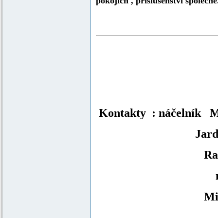
pokojích , příslušenství společné
Kontakty
: náčelník M
Jarda Maj
Radko Jir
mail
Miloš Šplí