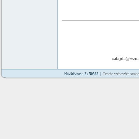
salajda@sezn
Návštěvnost:
2 / 50562
|
Tvorba webových strán