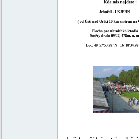
Kde nás najdete :
Jehnědí - LKJEHN
( od Ústí nad Orlicí 10 km směrem na
Plocha pro ultralehká letadla
Směry drah: 09/27, 478m. n. 
Loc: 49°57'53.99"N 16°18'34.99