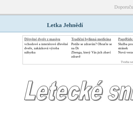
Doporuču
Letka Jehnědí
Dřevěné dveře z masívu
Tradiční bylinná medicína
PageRide
vchodové a interiérové dřevěné
Potíže se zdravím? Obraťte se
Služba pr
dveře, zakázková výroba
na Dr
stránek
nábytku
Zhenga, který Vás jich zbaví
Nová verz
zdravě
Tvorba we