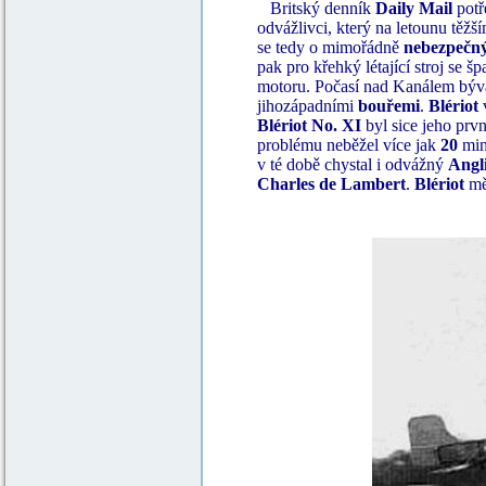
Britský denník
Daily Mail
potř
odvážlivci, který na letounu těž
se tedy o mimořádně
nebezpečn
pak pro křehký létající stroj se
motoru. Počasí nad Kanálem bý
jihozápadními
bouřemi
.
Blériot
v
Blériot No. XI
byl sice jeho prv
problému neběžel více jak
20
minu
v té době chystal i odvážný
Angl
Charles de Lambert
.
Blériot
měl