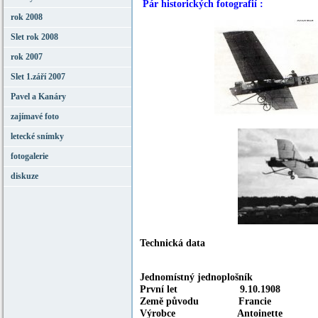
Pár historických fotografií :
rok 2008
Slet rok 2008
rok 2007
Slet 1.září 2007
Pavel a Kanáry
zajímavé foto
letecké snímky
fotogalerie
diskuze
Technická data
Jednomístný jednoplošník
První let 9.10.1908
Země původu Francie
Výrobce Antoinette