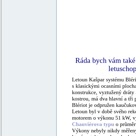
Ráda bych vám také uk
letuschop
Letoun Kašpar systému Bléri
s klasickými ocasními ploch
konstrukce, vyztužený dráty 
kostrou, má dva hlavní a tř
Blériot je odpružen kaučuko
Letoun byl v době svého rek
motorem o výkonu 51 kW, 
Chauvièrova typu
o průměru
Výkony nebyly nikdy měřeny