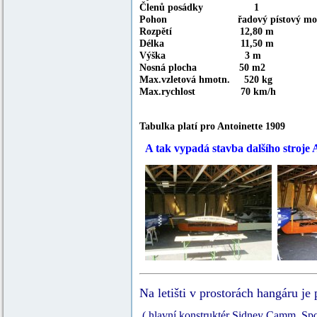
Členů posádky 1
Pohon řadový pístový motor 
Rozpětí 12,80 m
Délka 11,50 m
Výška 3 m
Nosná plocha 50 m2
Max.vzletová hmotn. 520 kg
Max.rychlost 70 km/h
Tabulka platí pro Antoinette 1909
A tak vypadá stavba dalšího stroje
Na letišti v prostorách hangáru j
( hlavní konstruktér Sidney Camm. Spol