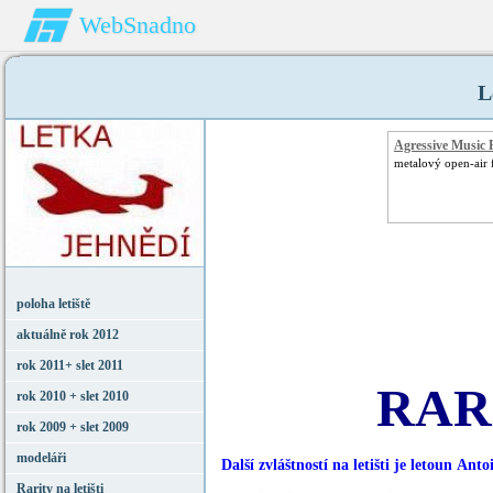
WebSnadno
L
Agressive Music 
metalový open-air f
poloha letiště
aktuálně rok 2012
rok 2011+ slet 2011
RARI
rok 2010 + slet 2010
rok 2009 + slet 2009
modeláři
Další zvláštností na letišti je letoun
Antoi
Rarity na letišti