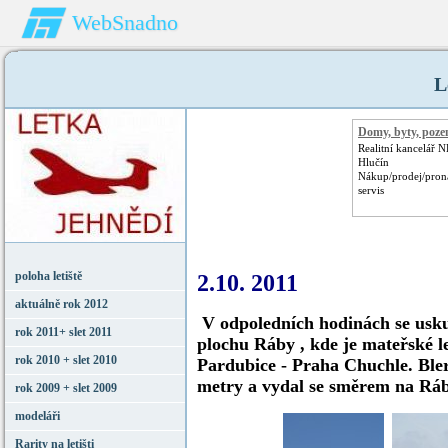
WebSnadno
L
Domy, byty, poz
Realitní kancelář 
Hlučín
Nákup/prodej/pron
servis
poloha letiště
2.10. 2011
aktuálně rok 2012
V odpoledních hodinách se uskute
rok 2011+ slet 2011
plochu Ráby , kde je mateřské le
rok 2010 + slet 2010
Pardubice - Praha Chuchle. Bleri
metry a vydal se směrem na Ráby
rok 2009 + slet 2009
modeláři
Rarity na letišti