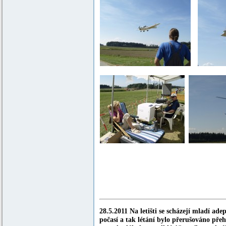
Malá rychlovka
28.5.2011 Na letišti se scházejí mladí a
počasí a tak létání bylo přerušováno pře