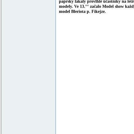
paprsky lákaly provlhlé účastníky na let
modely. Ve 13.°° začalo Model show každ
model Bleriota p. Fikejze.