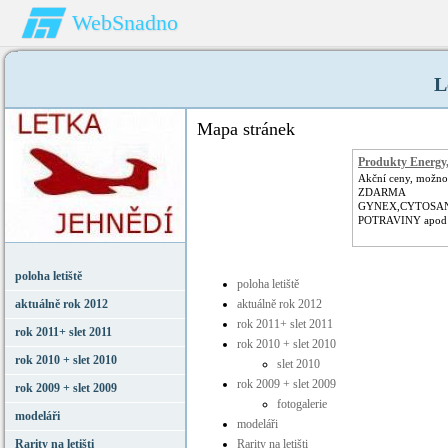
WebSnadno
L
Mapa stránek
Produkty Energy,
Akční ceny, možno
ZDARMA
GYNEX,CYTOSA
POTRAVINY apod
poloha letiště
poloha letiště
aktuálně rok 2012
aktuálně rok 2012
rok 2011+ slet 2011
rok 2011+ slet 2011
rok 2010 + slet 2010
rok 2010 + slet 2010
slet 2010
rok 2009 + slet 2009
rok 2009 + slet 2009
fotogalerie
modeláři
modeláři
Rarity na letišti
Rarity na letišti